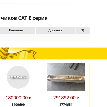
чиков CAT E серия
Наличие
Доставка
180000.00
291892.00
4
1409699
1774651