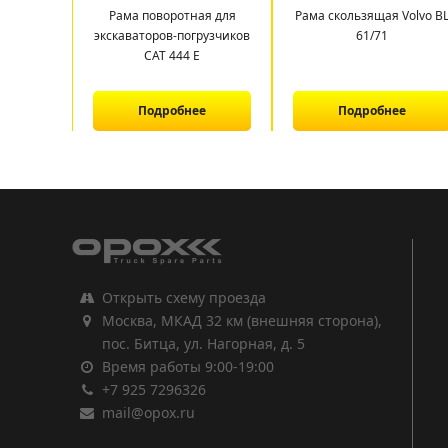
Рама поворотная для
Рама скользящая Volvo B
экскаваторов-погрузчиков
61/71
САТ 444 E
Подробнее
Подробнее
1
2
3
Открыть схему проезда
Москва, МКАД 32 км (внешняя сторона),
пос. Битца, ул. Нагорная, д. 5
Время работы 9:00-19:00
+7 925 7296326
mail@opox.ru