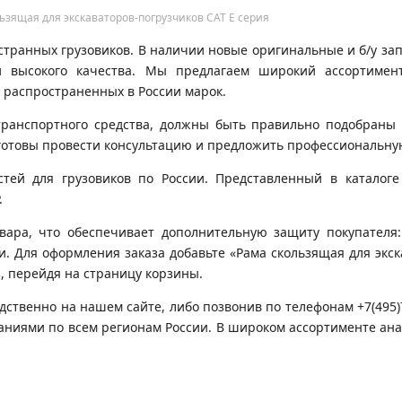
льзящая для экскаваторов-погрузчиков CAT E серия
транных грузовиков. В наличии новые оригинальные и б/у запч
 высокого качества. Мы предлагаем широкий ассортимен
 распространенных в России марок.
транспортного средства, должны быть правильно подобраны 
готовы провести консультацию и предложить профессиональну
ей для грузовиков по России. Представленный в каталоге 
.
вара, что обеспечивает дополнительную защиту покупателя:
ки. Для оформления заказа добавьте «Рама скользящая для экск
з, перейдя на страницу корзины.
дственно на нашем сайте, либо позвонив по телефонам +7(495
паниями по всем регионам России. В широком ассортименте ан