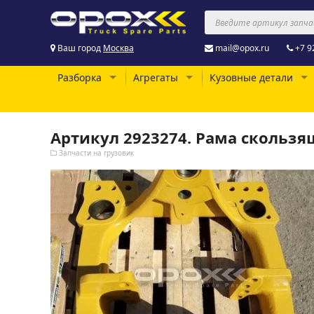
Ваш город
Москва
mail@opox.ru
+7 9
Разборка
Агрегаты
Кузовные детали
Артикул 2923274. Рама скользя
Запчасти на грузовик