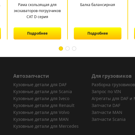
L
Рама скользящая для
Балка балансирная
экскаваторов-погрузчиков
CAT D серия
Подробнее
Подробнее
Автозапчасти
Для грузовиков
Кузовные детали для DAF
Разборка грузовиков
Кузовные детали для Scania
Запрос по VIN
Кузовные детали для Iveco
Агрегаты для DAF и
Кузовные детали для Renault
Запчасти DAF
Кузовные детали для Volvo
Запчасти MAN
Кузовные детали для MAN
Запчасти Scania
Кузовные детали для Mercedes