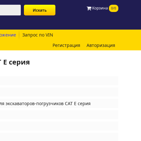
Корзина
0/0
ожение
Запрос по VIN
Регистрация
Авторизация
 E серия
ля экскаваторов-погрузчиков CAT E серия