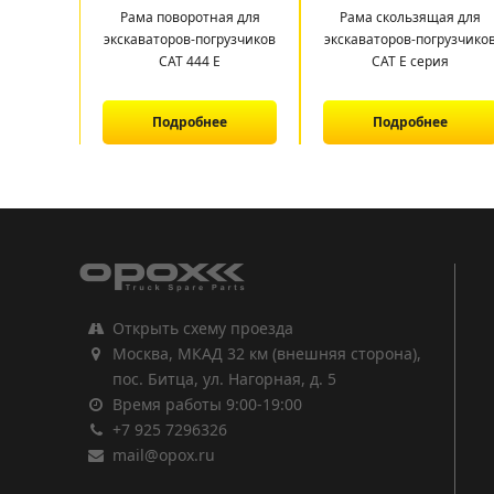
Рама поворотная для
Рама скользящая для
экскаваторов-погрузчиков
экскаваторов-погрузчико
САТ 444 E
CAT E серия
Подробнее
Подробнее
1
2
3
Открыть схему проезда
Москва, МКАД 32 км (внешняя сторона),
пос. Битца, ул. Нагорная, д. 5
Время работы 9:00-19:00
+7 925 7296326
mail@opox.ru