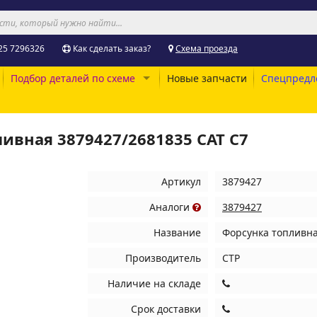
25 7296326
Как сделать заказ?
Схема проезда
Подбор деталей по схеме
Новые запчасти
Спецпредл
ливная 3879427/2681835 CAT C7
Артикул
3879427
Аналоги
3879427
Название
Форсунка топливна
Производитель
CTP
Наличие на складе
Срок доставки