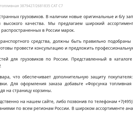
 топливная 3879427/2681835 CAT C7
транных грузовиков. В наличии новые оригинальные и б/у запч
 высокого качества. Мы предлагаем широкий ассортимен
 распространенных в России марок.
транспортного средства, должны быть правильно подобраны 
готовы провести консультацию и предложить профессиональну
ей для грузовиков по России. Представленный в каталоге 
.
вара, что обеспечивает дополнительную защиту покупателя:
овки. Для оформления заказа добавьте «Форсунка топливная
йдя на страницу корзины.
дственно на нашем сайте, либо позвонив по телефонам +7(495
паниями по всем регионам России. В широком ассортименте ан