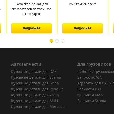
Рама скользящая для
РМК Ремкомплект
в
экскаваторов-погрузчиков
CAT D серия
Подробнее
Подробнее
Автозапчасти
Для грузовиков
Кузовные детали для DAF
Разборка грузовиков
Кузовные детали для Scania
Запрос по VIN
Кузовные детали для Iveco
Агрегаты для DAF и
Кузовные детали для Renault
Запчасти DAF
Кузовные детали для Volvo
Запчасти MAN
Кузовные детали для MAN
Запчасти Scania
Кузовные детали для Mercedes