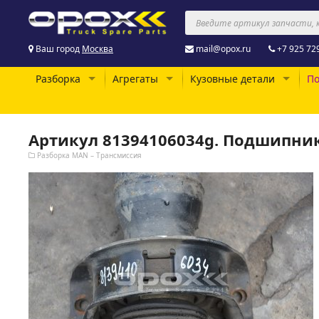
Ваш город
Москва
mail@opox.ru
+7 925 72
Разборка
Агрегаты
Кузовные детали
По
Артикул 81394106034g. Подшипни
Разборка MAN – Трансмиссия