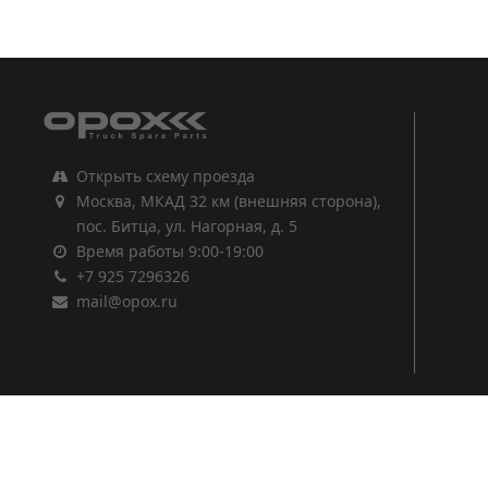
1
2
3
Открыть схему проезда
Москва, МКАД 32 км (внешняя сторона),
пос. Битца, ул. Нагорная, д. 5
Время работы 9:00-19:00
+7 925 7296326
mail@opox.ru