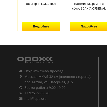
Шестерня кольцевая
Натяжитель ремня в
сборе SCANIA ORIGINAL
Подробнее
Подробнее
1
2
3
Открыть схему проезда
Москва, МКАД 32 км (внешняя сторона),
пос. Битца, ул. Нагорная, д. 5
Время работы 9:00-19:00
+7 925 7296326
mail@opox.ru