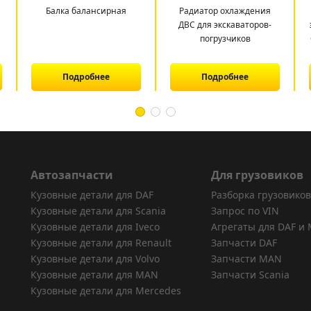
Балка балансирная
Радиатор охлаждения
ДВС для экскаваторов-
погрузчиков
Подробнее
Подробнее
Автозапчасти
Для грузовиков
Кузовные детали для DAF
Разборка грузовиков
Кузовные детали для Scania
Запрос по VIN
Кузовные детали для Iveco
Агрегаты для DAF и
Кузовные детали для Renault
Запчасти DAF
Кузовные детали для Volvo
Запчасти MAN
Кузовные детали для MAN
Запчасти Scania
Кузовные детали для Mercedes