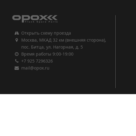
Открыть схему проезда
Москва, МКАД 32 км (внешняя сторона),
пос. Битца, ул. Нагорная, д. 5
Время работы 9:00-19:00
+7 925 7296326
mail@opox.ru