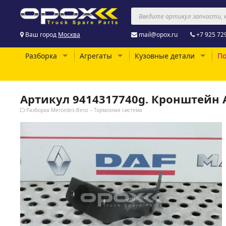
Ваш город
Москва
mail@opox.ru
+7 925 72
Разборка
Агрегаты
Кузовные детали
По
Артикул 9414317740g. Кронштейн 
Разборка Mercedes-Benz – Тормозная система