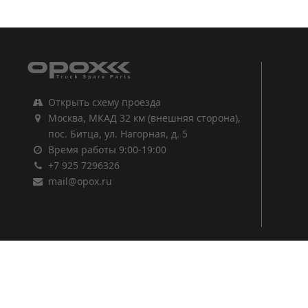
1
2
3
Открыть схему проезда
Москва, МКАД 32 км (внешняя сторона),
пос. Битца, ул. Нагорная, д. 5
Время работы 9:00-19:00
+7 925 7296326
mail@opox.ru