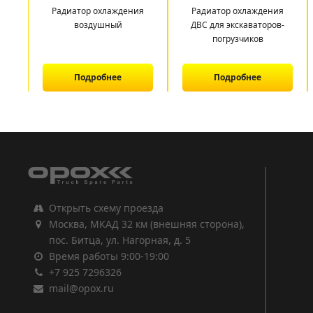
Радиатор охлаждения
Радиатор охлаждения
воздушный
ДВС для экскаваторов-
погрузчиков
Подробнее
Подробнее
1
2
3
Открыть схему проезда
Москва, МКАД 32 км (внешняя сторона),
пос. Битца, ул. Нагорная, д. 5
Время работы 9:00-19:00
+7 925 7296326
mail@opox.ru