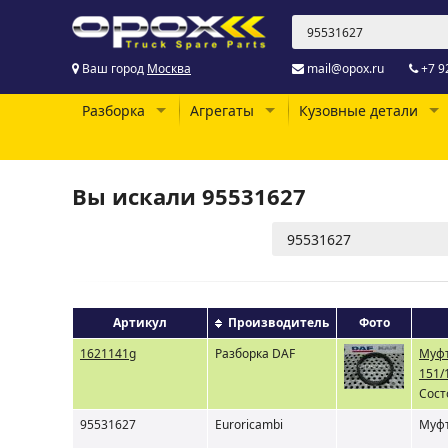
Ваш город
Москва
mail@opox.ru
+7 9
Разборка
Агрегаты
Кузовные детали
Вы искали 95531627
Артикул
Производитель
Фото
1621141g
Разборка DAF
Муфт
151/
Сост
95531627
Euroricambi
Муфт