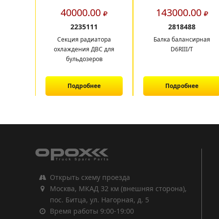
40000.00
143000.00
2235111
2818488
Секция радиатора
Балка балансирная
охлаждения ДВС для
D6RIII/T
бульдозеров
Подробнее
Подробнее
1
2
3
Открыть схему проезда
Москва, МКАД 32 км (внешняя сторона),
пос. Битца, ул. Нагорная, д. 5
Время работы 9:00-19:00