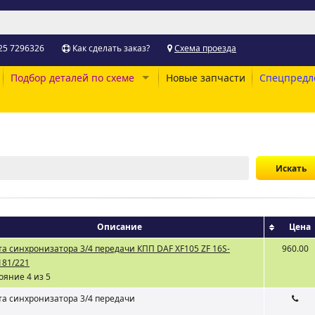
25 7296326
Как сделать заказ?
Схема проезда
Подбор деталей по схеме
Новые запчасти
Спецпредл
Описание
Цена
а синхронизатора 3/4 передачи КПП DAF XF105 ZF 16S-
960.00
181/221
ояние 4 из 5
а синхронизатора 3/4 передачи