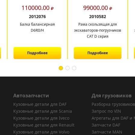
110000.00
99000.00
2012076
2010582
Балка балансирная
Рама скользящая для
D6RII/H
экскаваторов-погрузчиков
CAT D серия
Подробнее
Подробнее
Автозапчасти
Для грузовиков
Кузовные детали для DAF
Разборка грузовиков
Кузовные детали для Scania
Запрос по VIN
Кузовные детали для Iveco
Агрегаты для DAF и
Кузовные детали для Renault
Запчасти DAF
Кузовные детали для Volvo
Запчасти MAN