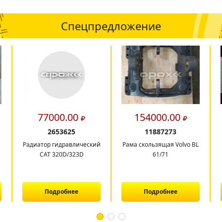
Спецпредложение
77000.00
154000.00
2653625
11887273
Радиатор гидравлический
Рама скользящая Volvo BL
CAT 320D/323D
61/71
Подробнее
Подробнее