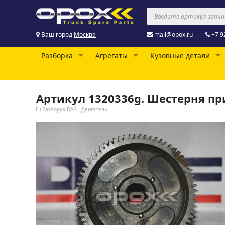
Ваш город
Москва
mail@opox.ru
+7 9
Разборка
Агрегаты
Кузовные детали
Артикул 1320336g. Шестерня пр
Разборка DAF – Двигатель