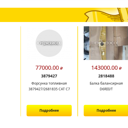
77000.00
143000.00
3879427
2818488
Форсунка топливная
Балка балансирная
3879427/2681835 CAT C7
D6RIII/T
Подробнее
Подробнее
1
2
3