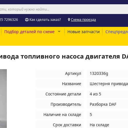
25 7296326
Как сделать заказ?
Схема проезда
Подбор деталей по схеме
Новые запчасти
Спецпредл
ивода топливного насоса двигателя D
Артикул
1320336g
Название
Шестерня привода 
Состояние детали
4 из 5
Производитель
Разборка DAF
Наличие на складе
5
Срок доставки
На складе