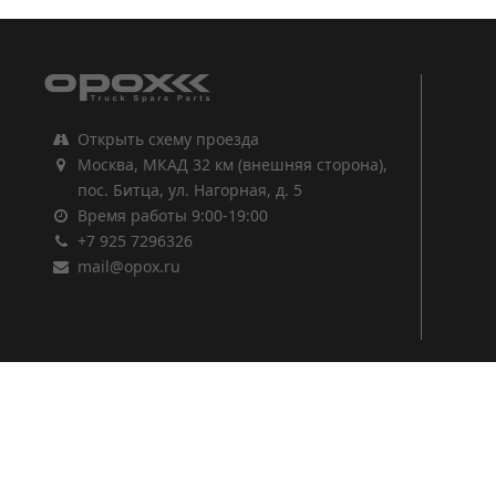
Открыть схему проезда
Москва, МКАД 32 км (внешняя сторона),
пос. Битца, ул. Нагорная, д. 5
Время работы 9:00-19:00
+7 925 7296326
mail@opox.ru