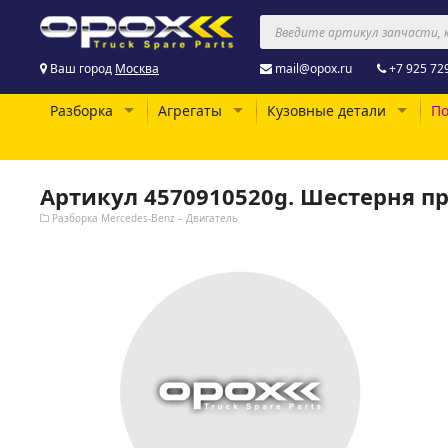
Ваш город
Москва
mail@opox.ru
+7 925 72
Разборка
Агрегаты
Кузовные детали
По
Артикул 4570910520g. Шестерня п
Разборка Mercedes-Benz – Двигатель