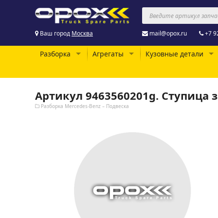
Ваш город
Москва
mail@opox.ru
+7 9
Разборка
Агрегаты
Кузовные детали
Артикул 9463560201g. Ступица з
Разборка Mercedes-Benz – Подвеска