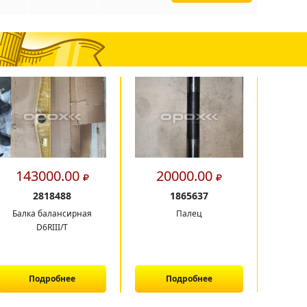
143000.00
20000.00
4
2818488
1865637
Балка балансирная
Палец
Сек
D6RIII/T
охла
б
Подробнее
Подробнее