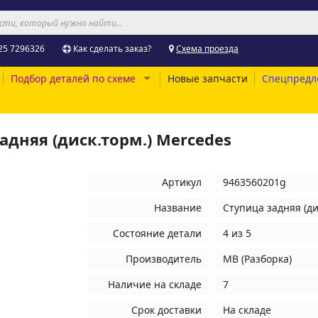
25 7296326
Как сделать заказ?
Схема проезда
Подбор деталей по схеме
Новые запчасти
Спецпредл
адняя (диск.торм.) Mercedes
Артикул
9463560201g
Название
Ступица задняя (ди
Состояние детали
4 из 5
Производитель
MB (Разборка)
Наличие на складе
7
Срок доставки
На складе