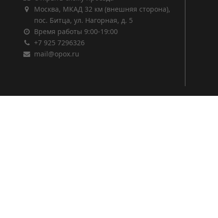
Москва, МКАД 32 км (внешняя сторона),
пос. Битца, ул. Нагорная, д. 5
Время работы 9:00-19:00
+7 925 7296326
mail@opox.ru