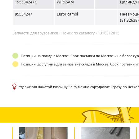
195534247K
WIRKSAM
Цилиндр 
95534247
Euroricambi
Пневмоци
(81.32638.
Запчасти для грузовиков
›
Поиск по каталогу
›
1316312015
Позиции на складе в Москве. Срок поставки по Москве – не более су
Позиции, доступные для заказа вне склада в Москве. Срок поставки и
Удерживая нажатой клавишу Shift, можно сортировать сразу по неско