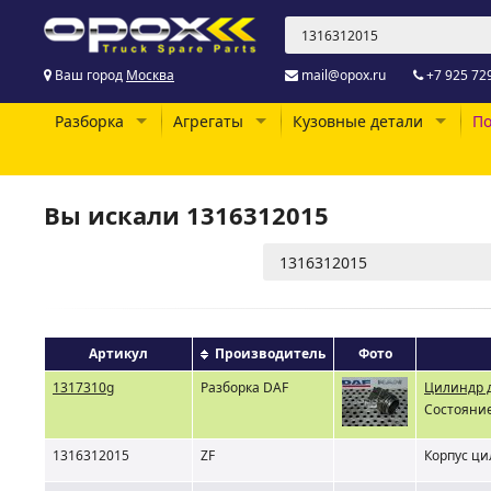
Ваш город
Москва
mail@opox.ru
+7 925 72
Разборка
Агрегаты
Кузовные детали
По
Вы искали 1316312015
Артикул
Производитель
Фото
1317310g
Разборка DAF
Цилиндр 
Состояние
1316312015
ZF
Корпус ци