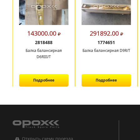
143000.00
291892.00
2818488
1774651
Балка балансирная
Балка балансирная D9R/T
D6RIII/T
Подробнее
Подробнее
1
2
3
Открыть схему проезда