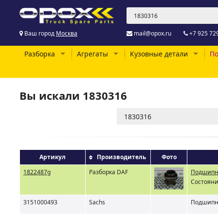
Ваш город
Москва
mail@opox.ru
+7 925 72
Разборка
Агрегаты
Кузовные детали
По
Вы искали 1830316
Артикул
Производитель
Фото
1822487g
Разборка DAF
Подшипн
Состояни
3151000493
Sachs
Подшипн