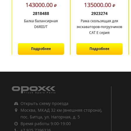
143000.00
135000.00
2818488
2923274
Балка балансирная
Рама скользящая для
D6RIII/T
экскаваторов-погрузчиков
CAT E серия
Подробнее
Подробнее
1
2
3
Открыть схему проезда
Москва, МКАД 32 км (внешняя сторона),
пос. Битца, ул. Нагорная, д. 5
Время работы 9:00-19:00
+7 925 7296326