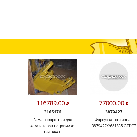
116789.00
77000.00
3165176
3879427
Рама поворотная для
Форсунка топливная
экскаваторов-погрузчиков
3879427/2681835 CAT C7
САТ 444 E