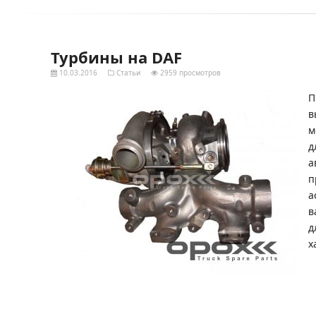
Турбины на DAF
10.03.2016
Статьи
2959 просмотров
П
в
м
д
а
п
а
в
д
х