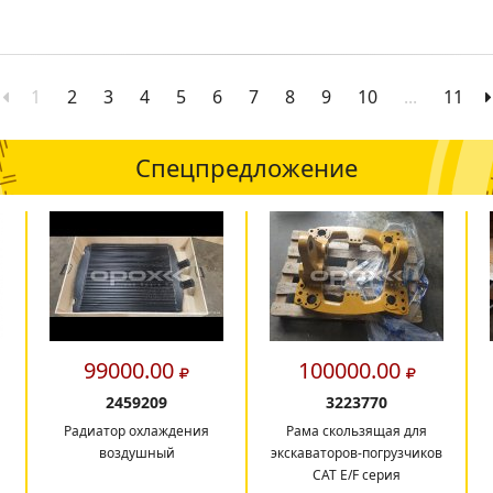
1
2
3
4
5
6
7
8
9
10
...
11
Спецпредложение
99000.00
100000.00
2459209
3223770
Радиатор охлаждения
Рама скользящая для
воздушный
экскаваторов-погрузчиков
CAT E/F серия