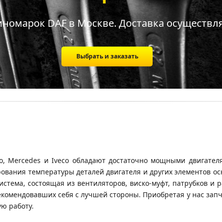
иномарок DAF в Москве. Доставка осуществля
Выбрать и заказать
olvo, Mercedes и Iveco обладают достаточно мощными двигате
ования температуры деталей двигателя и других элементов ос
истема, состоящая из вентиляторов, виско-муфт, патрубков и 
комендовавших себя с лучшей стороны. Приобретая у нас запч
ую работу.