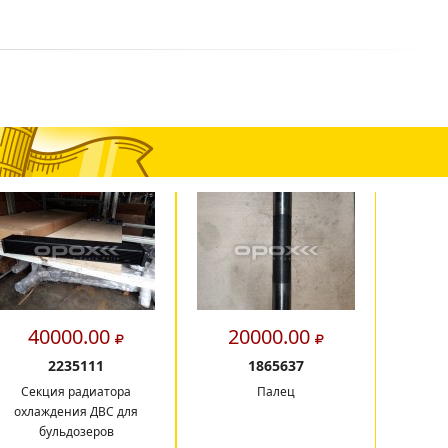
40000.00
20000.00
8
2235111
1865637
Секция радиатора
Палец
Рама 
охлаждения ДВС для
экскава
бульдозеров
C