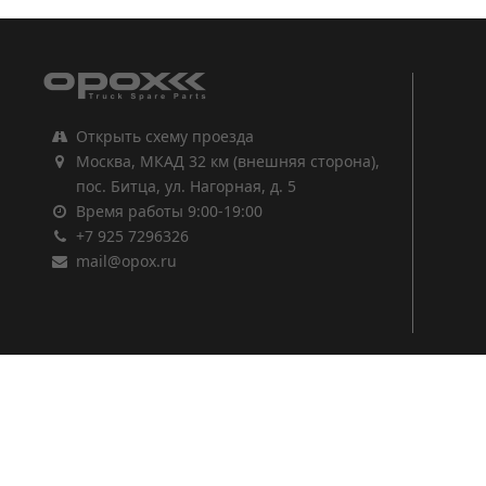
Открыть схему проезда
Москва, МКАД 32 км (внешняя сторона),
пос. Битца, ул. Нагорная, д. 5
Время работы 9:00-19:00
+7 925 7296326
mail@opox.ru