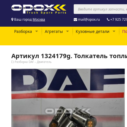
Ваш город
Москва
mail@opox.ru
+7 925 72
Разборка
Агрегаты
Кузовные детали
По
Артикул 1324179g. Толкатель топли
Разборка DAF – Двигатель