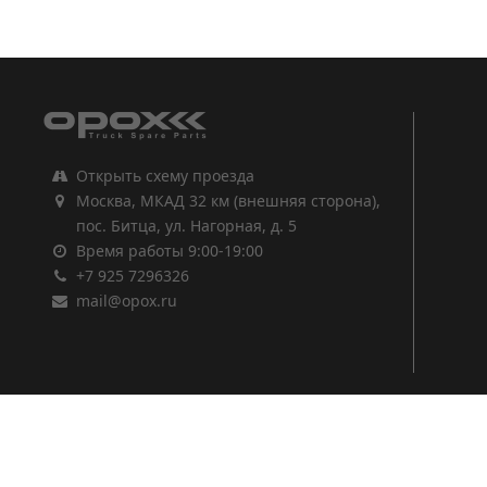
1
2
3
Открыть схему проезда
Москва, МКАД 32 км (внешняя сторона),
пос. Битца, ул. Нагорная, д. 5
Время работы 9:00-19:00
+7 925 7296326
mail@opox.ru