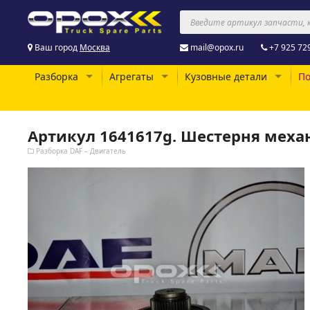
Ваш город
Москва
mail@opox.ru
+7 925 72
Разборка
Агрегаты
Кузовные детали
По
Артикул 1641617g. Шестерня меха
Разборка DAF – Двигатель