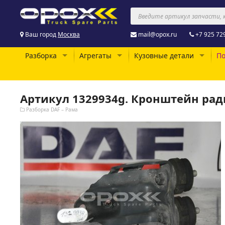
Ваш город
Москва
mail@opox.ru
+7 925 72
Разборка
Агрегаты
Кузовные детали
По
Артикул 1329934g. Кронштейн рад
Разборка DAF – Рама