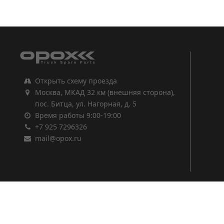
1
2
3
Открыть схему проезда
Москва, МКАД 32 км (внешняя сторона),
пос. Битца, ул. Нагорная, д. 5
Время работы 9:00-19:00
+7 925 7296326
mail@opox.ru