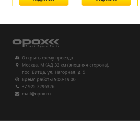
1
2
3
Открыть схему проезда
Москва, МКАД 32 км (внешняя сторона),
пос. Битца, ул. Нагорная, д. 5
Время работы 9:00-19:00
+7 925 7296326
mail@opox.ru