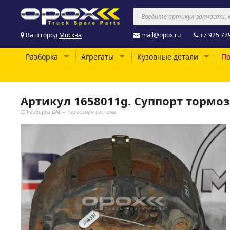
Ваш город
Москва
mail@opox.ru
+7 925 72
Разборка
Агрегаты
Кузовные детали
По
Артикул 1658011g. Суппорт тормо
Разборка DAF – Тормозная система