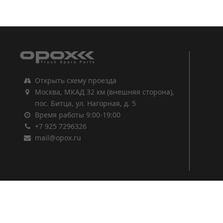
1
2
3
Открыть схему проезда
Москва, МКАД 32 км (внешняя сторона),
пос. Битца, ул. Нагорная, д. 5
Время работы 9:00-19:00
+7 925 7296326
mail@opox.ru