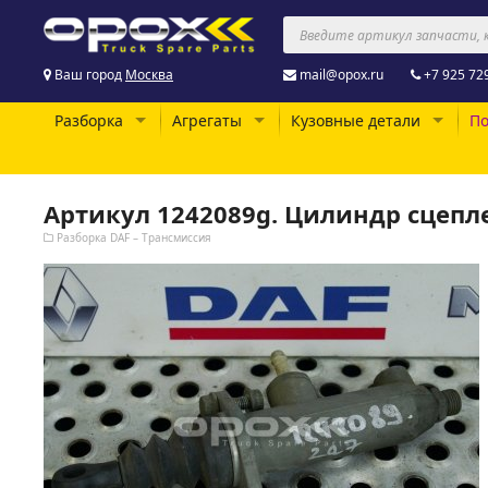
Ваш город
Москва
mail@opox.ru
+7 925 72
Разборка
Агрегаты
Кузовные детали
По
Артикул 1242089g. Цилиндр сцепл
Разборка DAF – Трансмиссия