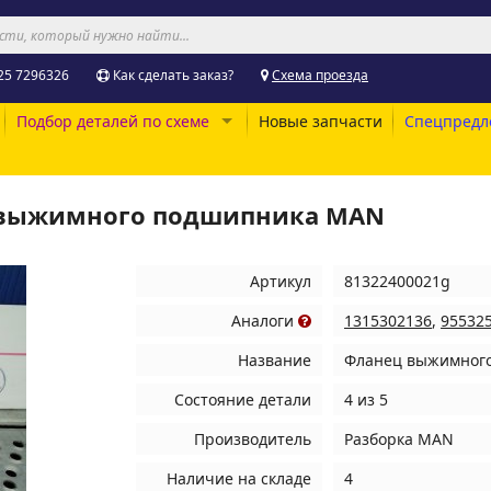
25 7296326
Как сделать заказ?
Схема проезда
Подбор деталей по схеме
Новые запчасти
Спецпредл
ц выжимного подшипника MAN
Артикул
81322400021g
Аналоги
1315302136
,
95532
Название
Фланец выжимног
Состояние детали
4 из 5
Производитель
Разборка MAN
Наличие на складе
4