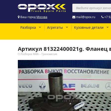
Ваш город
Москва
mail@opox.ru
+7 9
Разборка
Агрегаты
Кузовные детали
Артикул 81322400021g. Флане
Разборка MAN – Трансмиссия