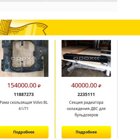
154000.00
40000.00
8
11887273
2235111
Рама скользящая Volvo BL
Секция радиатора
Шесте
61/71
охлаждения ДВС для
бульдозеров
Подробнее
Подробнее