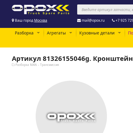
Ваш город
Москва
mail@opox.ru
+7 925 72
Разборка
Агрегаты
Кузовные детали
По
Артикул 81326155046g. Кронштейн 
Разборка MAN – Трансмиссия