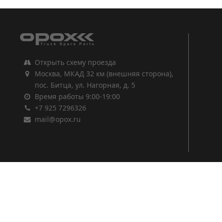
Открыть схему проезда
Москва, МКАД 32 км (внешняя сторона),
пос. Битца, ул. Нагорная, д. 5
Время работы 9:00-19:00
+7 925 7296326
mail@opox.ru