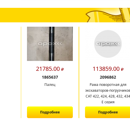
21785.00
113859.00
1865637
2096862
Палец
Рама поворотная для
экскаваторов-погрузчико
CAT 422, 424, 428, 432, 43
E серия
Подробнее
Подробнее
1
2
3