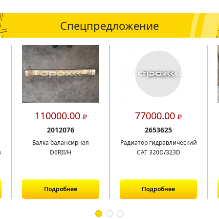
Спецпредложение
110000.00
77000.00
2012076
2653625
Балка балансирная
Радиатор гидравлический
в
D6RII/H
CAT 320D/323D
4
Подробнее
Подробнее