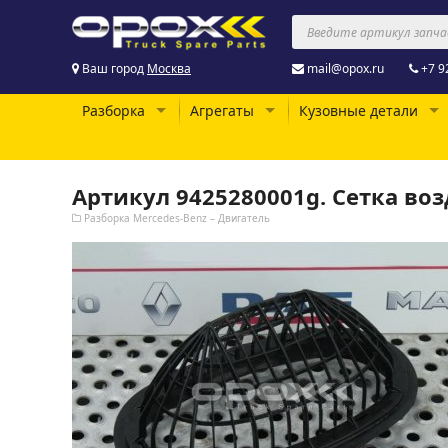
Ваш город
Москва
mail@opox.ru
+7 9
Разборка
Агрегаты
Кузовные детали
Артикул 9425280001g. Сетка во
Разборка Mercedes-Benz – Двигатель