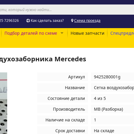
25 7296326
Как сделать заказ?
Схема проезда
Подбор деталей по схеме
Новые запчасти
Спецпредл
здухозаборника Mercedes
Артикул
9425280001g
Название
Сетка воздухозабо
Состояние детали
4 из 5
Производитель
MB (Разборка)
Наличие на складе
1
Срок доставки
На складе