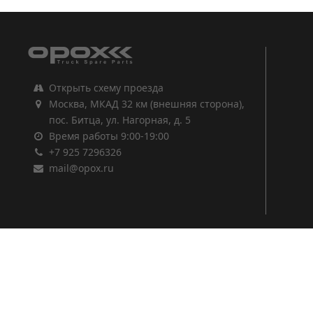
Открыть схему проезда
Москва, МКАД 32 км (внешняя сторона),
пос. Битца, ул. Нагорная, д. 5
Время работы 9:00-19:00
+7 925 7296326
mail@opox.ru