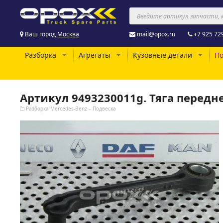
Ваш город
Москва
mail@opox.ru
+7 925 72
Разборка
Агрегаты
Кузовные детали
По
Артикул 9493230011g. Тяга передн
Разборка Mercedes-Benz – Подвеска