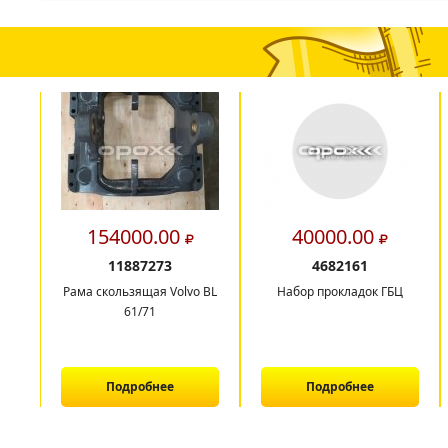
154000.00
40000.00
11887273
4682161
Рама скользящая Volvo BL
Набор прокладок ГБЦ
61/71
Подробнее
Подробнее
1
2
3