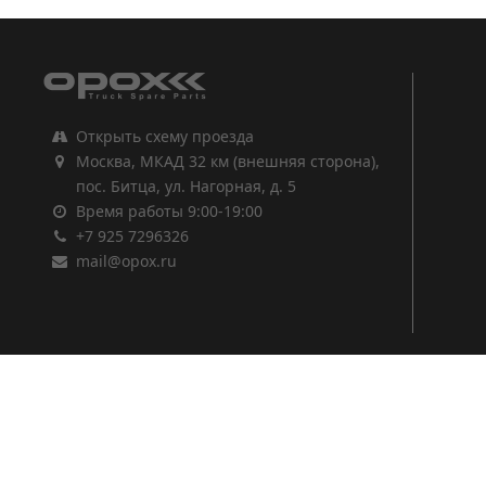
Открыть схему проезда
Москва, МКАД 32 км (внешняя сторона),
пос. Битца, ул. Нагорная, д. 5
Время работы 9:00-19:00
+7 925 7296326
mail@opox.ru