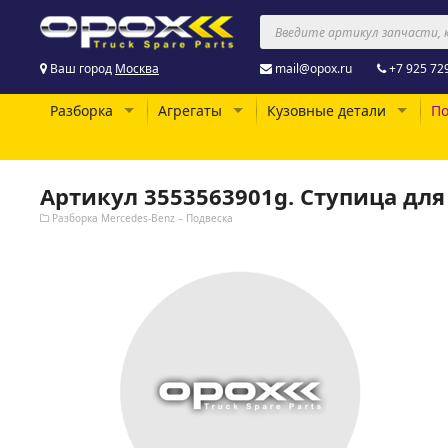
Ваш город
Москва
mail@opox.ru
+7 925 72
Разборка
Агрегаты
Кузовные детали
По
Артикул 3553563901g. Ступица для
Разборка Mercedes-Benz – Подвеска