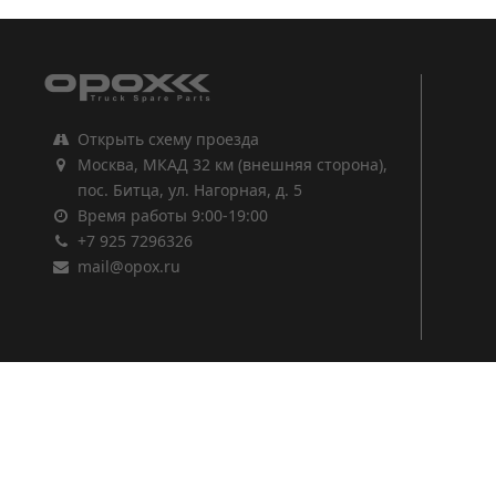
Открыть схему проезда
Москва, МКАД 32 км (внешняя сторона),
пос. Битца, ул. Нагорная, д. 5
Время работы 9:00-19:00
+7 925 7296326
mail@opox.ru