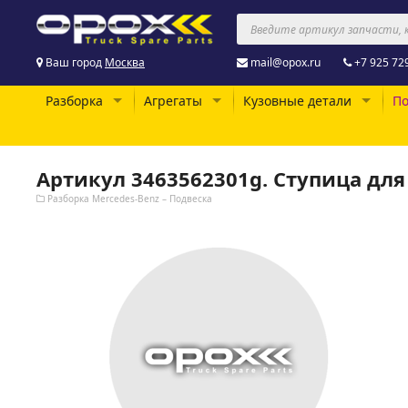
Ваш город
Москва
mail@opox.ru
+7 925 72
Разборка
Агрегаты
Кузовные детали
По
Артикул 3463562301g. Ступица дл
Разборка Mercedes-Benz – Подвеска