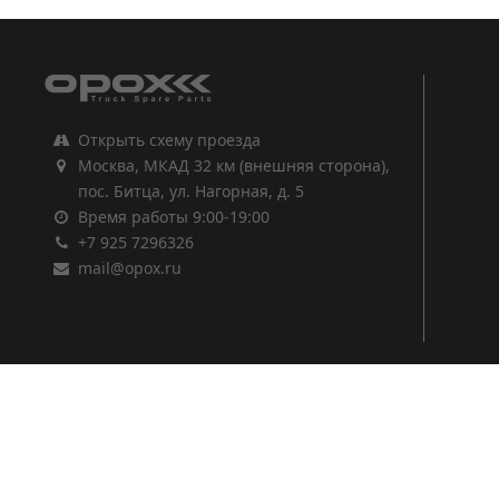
Открыть схему проезда
Москва, МКАД 32 км (внешняя сторона),
пос. Битца, ул. Нагорная, д. 5
Время работы 9:00-19:00
+7 925 7296326
mail@opox.ru