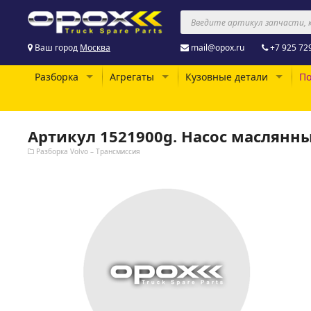
Ваш город
Москва
mail@opox.ru
+7 925 72
Разборка
Агрегаты
Кузовные детали
По
Артикул 1521900g. Насос маслянн
Разборка Volvo – Трансмиссия