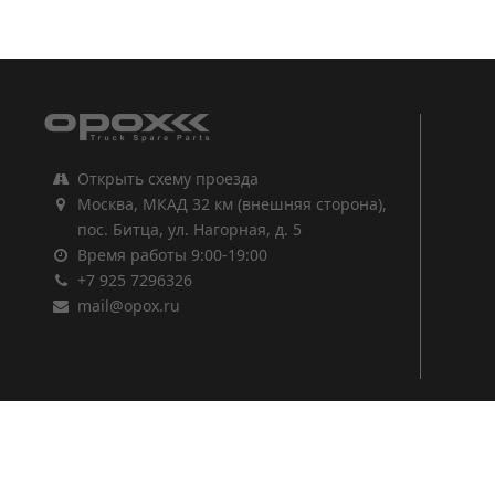
1
2
3
Открыть схему проезда
Москва, МКАД 32 км (внешняя сторона),
пос. Битца, ул. Нагорная, д. 5
Время работы 9:00-19:00
+7 925 7296326
mail@opox.ru