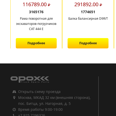
116789.00
291892.00
3165176
1774651
Рама поворотная для
Балка балансирная D9R/T
экскаваторов-погрузчиков
САТ 444 E
Подробнее
Подробнее
1
2
3
Открыть схему проезда
Москва, МКАД 32 км (внешняя сторона),
пос. Битца, ул. Нагорная, д. 5
Время работы 9:00-19:00
+7 925 7296326