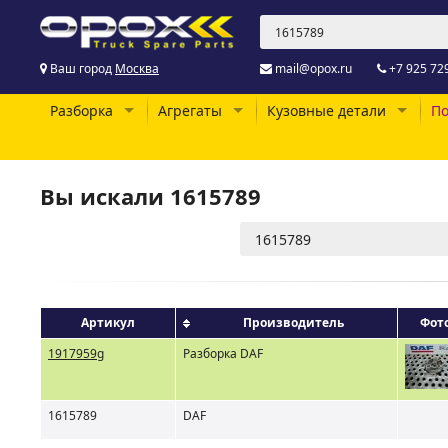
Ваш город
Москва
mail@opox.ru
+7 925 72
Разборка
Агрегаты
Кузовные детали
По
Вы искали 1615789
Артикул
Производитель
Фот
1917959g
Разборка DAF
1615789
DAF