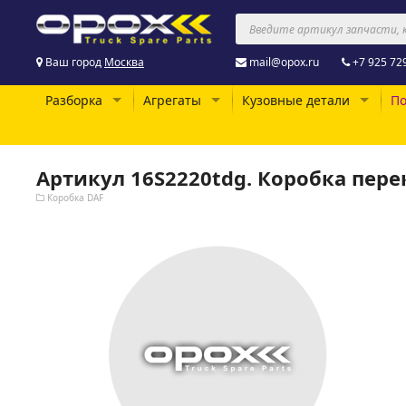
Ваш город
Москва
mail@opox.ru
+7 925 72
Разборка
Агрегаты
Кузовные детали
По
Артикул 16S2220tdg. Коробка пер
Коробка DAF