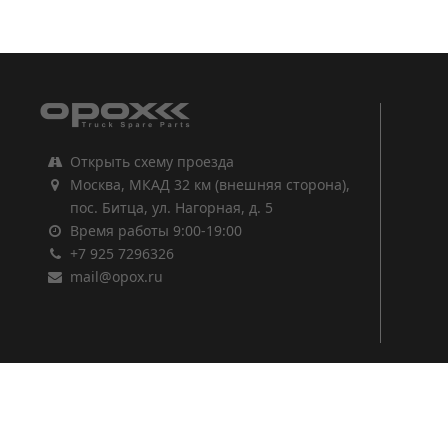
1
2
3
Открыть схему проезда
Москва, МКАД 32 км (внешняя сторона),
пос. Битца, ул. Нагорная, д. 5
Время работы 9:00-19:00
+7 925 7296326
mail@opox.ru