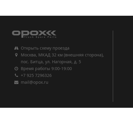
1
2
3
Открыть схему проезда
Москва, МКАД 32 км (внешняя сторона),
пос. Битца, ул. Нагорная, д. 5
Время работы 9:00-19:00
+7 925 7296326
mail@opox.ru