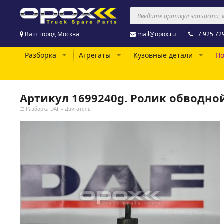
Ваш город
Москва
mail@opox.ru
+7 925 72
Разборка
Агрегаты
Кузовные детали
По
Артикул 1699240g. Ролик обводной
Разборка DAF – Двигатель