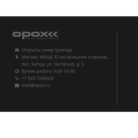
1
2
3
Открыть схему проезда
Москва, МКАД 32 км (внешняя сторона),
пос. Битца, ул. Нагорная, д. 5
Время работы 9:00-19:00
+7 925 7296326
mail@opox.ru