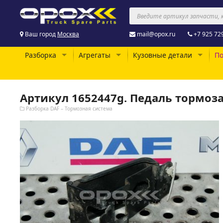
Ваш город
Москва
mail@opox.ru
+7 925 72
Разборка
Агрегаты
Кузовные детали
По
Артикул 1652447g. Педаль тормоза
Разборка DAF – Тормозная система