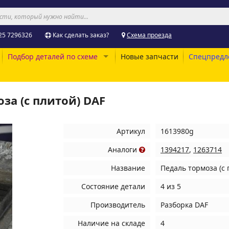
25 7296326
Как сделать заказ?
Схема проезда
Подбор деталей по схеме
Новые запчасти
Спецпредл
за (с плитой) DAF
Артикул
1613980g
Аналоги
1394217
,
1263714
Название
Педаль тормоза (с 
Состояние детали
4 из 5
Производитель
Разборка DAF
Наличие на складе
4