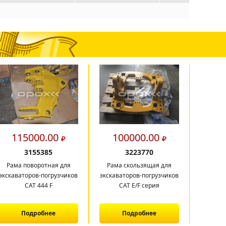
115000.00
100000.00
11
3155385
3223770
Рама поворотная для
Рама скользящая для
Балк
экскаваторов-погрузчиков
экскаваторов-погрузчиков
САТ 444 F
CAT E/F серия
Подробнее
Подробнее