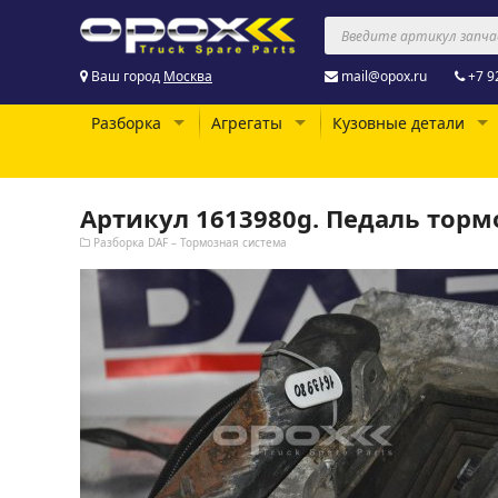
Ваш город
Москва
mail@opox.ru
+7 9
Разборка
Агрегаты
Кузовные детали
Артикул 1613980g. Педаль тормо
Разборка DAF – Тормозная система