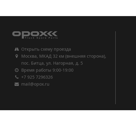
1
2
3
Открыть схему проезда
Москва, МКАД 32 км (внешняя сторона),
пос. Битца, ул. Нагорная, д. 5
Время работы 9:00-19:00
+7 925 7296326
mail@opox.ru