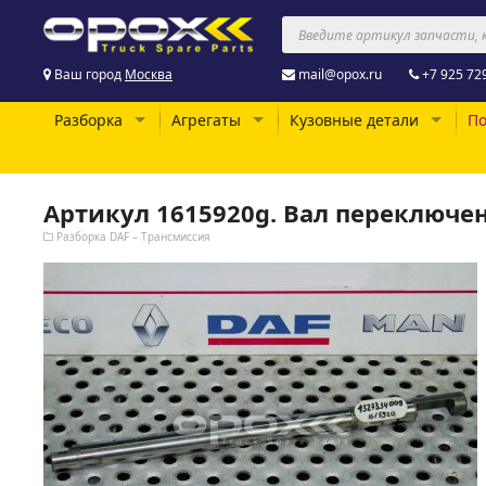
Ваш город
Москва
mail@opox.ru
+7 925 72
Разборка
Агрегаты
Кузовные детали
По
Артикул 1615920g. Вал переключе
Разборка DAF – Трансмиссия