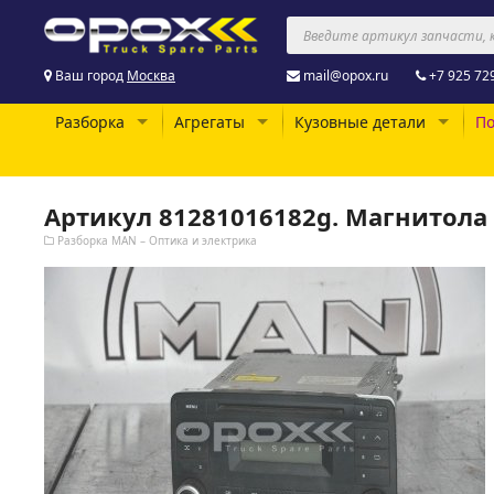
Ваш город
Москва
mail@opox.ru
+7 925 72
Разборка
Агрегаты
Кузовные детали
По
Артикул 81281016182g. Магнитол
Разборка MAN – Оптика и электрика