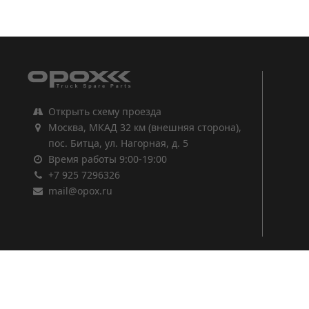
1
2
3
Открыть схему проезда
Москва, МКАД 32 км (внешняя сторона),
пос. Битца, ул. Нагорная, д. 5
Время работы 9:00-19:00
+7 925 7296326
mail@opox.ru