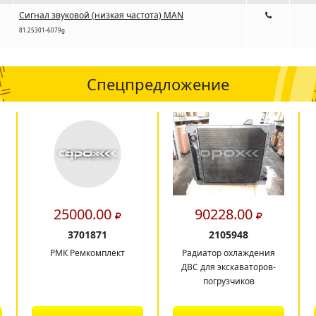
Сигнал звуковой (низкая частота) MAN
81.25301-6079g
Спецпредложение
25000.00
90228.00
3701871
2105948
РМК Ремкомплект
Радиатор охлаждения
ДВС для экскаваторов-
погрузчиков