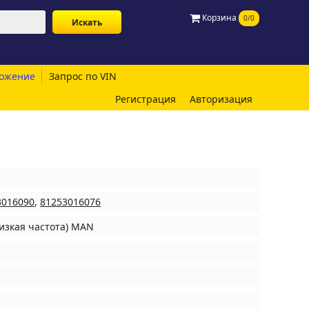
Корзина
0/0
ожение
Запрос по VIN
Регистрация
Авторизация
3016090
,
81253016076
низкая частота) MAN