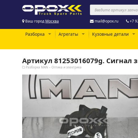
Ваш город
Москва
mail@opox.ru
+7 9
Разборка
Агрегаты
Кузовные детали
Артикул 81253016079g. Сигнал 
Разборка MAN – Оптика и электрика