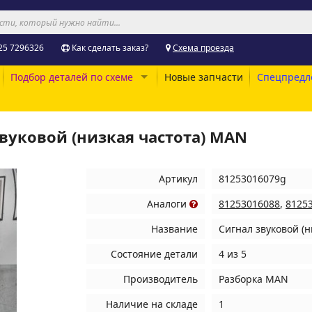
25 7296326
Как сделать заказ?
Схема проезда
Подбор деталей по схеме
Новые запчасти
Спецпредл
звуковой (низкая частота) MAN
Артикул
81253016079g
Аналоги
81253016088
,
8125
Название
Сигнал звуковой (
Состояние детали
4 из 5
Производитель
Разборка MAN
Наличие на складе
1