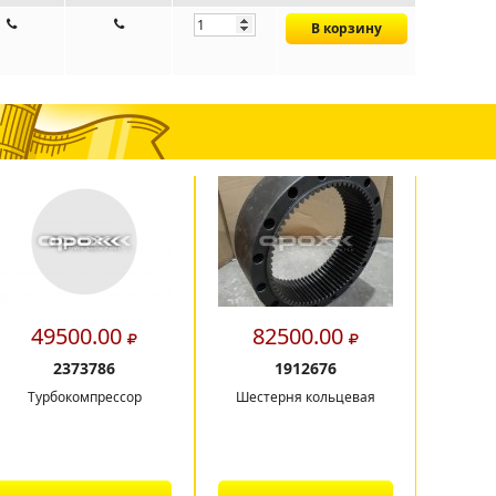
В корзину
49500.00
82500.00
4
2373786
1912676
Турбокомпрессор
Шестерня кольцевая
Набор