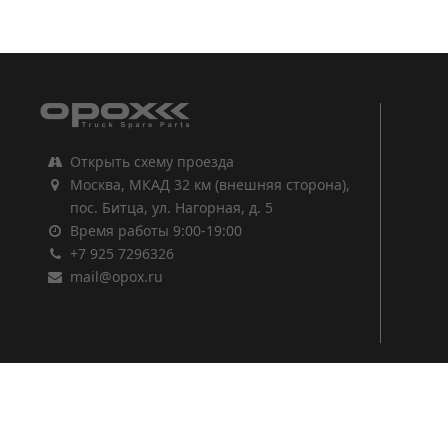
1
2
3
Открыть схему проезда
Москва, МКАД 32 км (внешняя сторона),
пос. Битца, ул. Нагорная, д. 5
Время работы 9:00-19:00
+7 925 7296326
mail@opox.ru