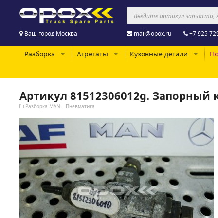
Ваш город
Москва
mail@opox.ru
+7 925 72
Разборка
Агрегаты
Кузовные детали
По
Артикул 81512306012g. Запорный 
Разборка MAN – Пневматика