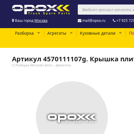
Ваш город
Москва
mail@opox.ru
+7 925 72
Разборка
Агрегаты
Кузовные детали
По
Артикул 4570111107g. Крышка пли
Разборка Mercedes-Benz – Двигатель