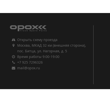
1
2
3
Открыть схему проезда
Москва, МКАД 32 км (внешняя сторона),
пос. Битца, ул. Нагорная, д. 5
Время работы 9:00-19:00
+7 925 7296326
mail@opox.ru