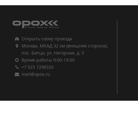
Открыть схему проезда
Москва, МКАД 32 км (внешняя сторона),
пос. Битца, ул. Нагорная, д. 5
Время работы 9:00-19:00
+7 925 7296326
mail@opox.ru