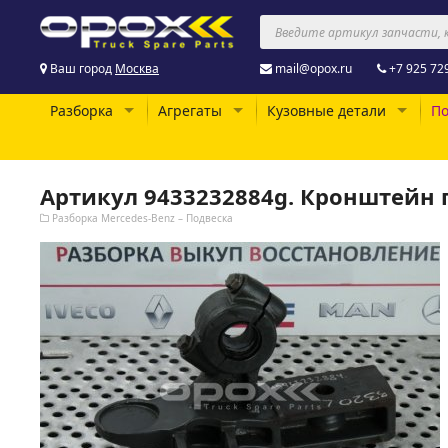
Ваш город
Москва
mail@opox.ru
+7 925 72
Разборка
Агрегаты
Кузовные детали
По
Артикул 9433232884g. Кронштейн 
Разборка Mercedes-Benz – Подвеска