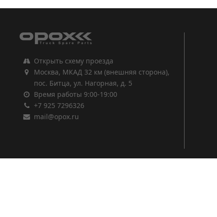
Открыть схему проезда
Москва, МКАД 32 км (внешняя сторона),
пос. Битца, ул. Нагорная, д. 5
Время работы 9:00-19:00
+7 925 7296326
mail@opox.ru