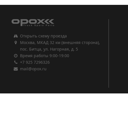
Открыть схему проезда
Москва, МКАД 32 км (внешняя сторона),
пос. Битца, ул. Нагорная, д. 5
Время работы 9:00-19:00
+7 925 7296326
mail@opox.ru