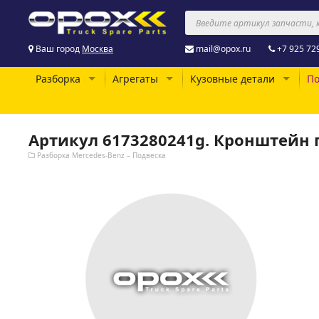
Ваш город
Москва
mail@opox.ru
+7 925 72
Разборка
Агрегаты
Кузовные детали
По
Артикул 6173280241g. Кронштейн
Разборка Mercedes-Benz – Подвеска