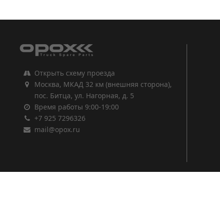
1
2
3
Открыть схему проезда
Москва, МКАД 32 км (внешняя сторона),
пос. Битца, ул. Нагорная, д. 5
Время работы 9:00-19:00
+7 925 7296326
mail@opox.ru