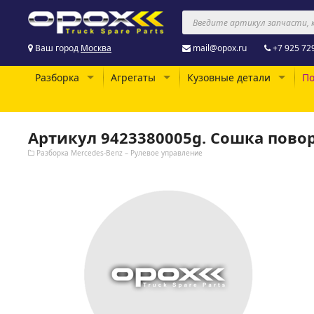
Ваш город
Москва
mail@opox.ru
+7 925 72
Разборка
Агрегаты
Кузовные детали
По
Артикул 9423380005g. Сошка пово
Разборка Mercedes-Benz – Рулевое управление