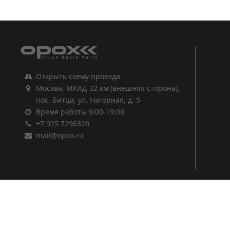
1
2
3
Открыть схему проезда
Москва, МКАД 32 км (внешняя сторона),
пос. Битца, ул. Нагорная, д. 5
Время работы 9:00-19:00
+7 925 7296326
mail@opox.ru