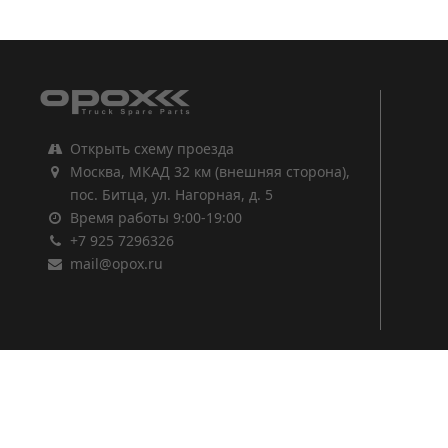
1
2
3
Открыть схему проезда
Москва, МКАД 32 км (внешняя сторона),
пос. Битца, ул. Нагорная, д. 5
Время работы 9:00-19:00
+7 925 7296326
mail@opox.ru