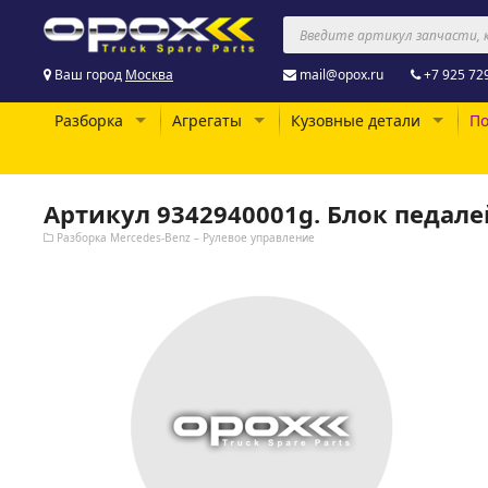
Ваш город
Москва
mail@opox.ru
+7 925 72
Разборка
Агрегаты
Кузовные детали
По
Артикул 9342940001g. Блок педале
Разборка Mercedes-Benz – Рулевое управление