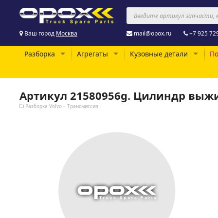
Ваш город
Москва
mail@opox.ru
+7 925 72
Разборка
Агрегаты
Кузовные детали
По
Артикул 21580956g. Цилиндр выж
Разборка Volvo – Трансмиссия