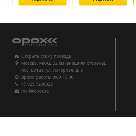
1
2
3
Открыть схему проезда
Москва, МКАД 32 км (внешняя сторона),
пос. Битца, ул. Нагорная, д. 5
Время работы 9:00-19:00
+7 925 7296326
mail@opox.ru