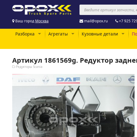
Ваш город
Москва
mail@opox.ru
+7 925 72
Разборка
Агрегаты
Кузовные детали
По
Артикул 1861569g. Редуктор заднего
Редукторы Scania