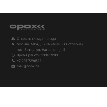
1
2
3
Открыть схему проезда
Москва, МКАД 32 км (внешняя сторона),
пос. Битца, ул. Нагорная, д. 5
Время работы 9:00-19:00
+7 925 7296326
mail@opox.ru