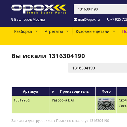
Ваш город
Москва
mail@opox.ru
+7 925 72
Разборка
Агрегаты
Кузовные детали
По
Вы искали 1316304190
Артикул
Производитель
Фото
1831990g
Разборка DAF
Скол
Сост
Запчасти для грузовиков
›
Поиск по каталогу
›
1316304190