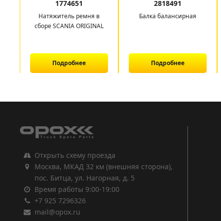
1774651
2818491
Натяжитель ремня в
Балка балансирная
сборе SCANIA ORIGINAL
Подробнее
Подробнее
1
2
3
Открыть схему проезда
Москва, МКАД 32 км (внешняя сторона),
пос. Битца, ул. Нагорная, д. 5
Время работы 9:00-19:00
+7 925 7296326
mail@opox.ru