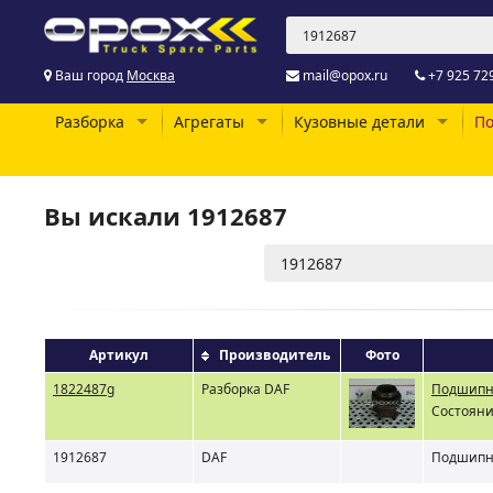
Ваш город
Москва
mail@opox.ru
+7 925 72
Разборка
Агрегаты
Кузовные детали
По
Вы искали 1912687
Артикул
Производитель
Фото
1822487g
Разборка DAF
Подшипн
Состояни
1912687
DAF
Подшипн