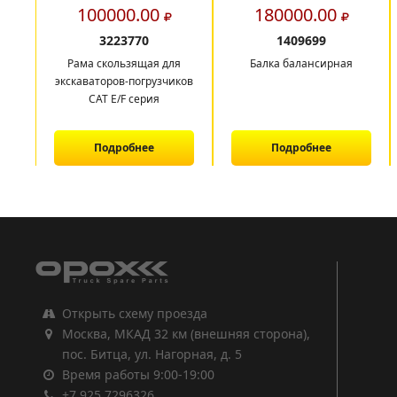
100000.00
180000.00
3223770
1409699
Рама скользящая для
Балка балансирная
экскаваторов-погрузчиков
CAT E/F серия
Подробнее
Подробнее
1
2
3
Открыть схему проезда
Москва, МКАД 32 км (внешняя сторона),
пос. Битца, ул. Нагорная, д. 5
Время работы 9:00-19:00
+7 925 7296326