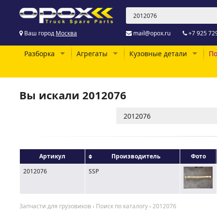
Ваш город
Москва
mail@opox.ru
+7 925 72
Разборка
Агрегаты
Кузовные детали
По
Вы искали 2012076
Артикул
Производитель
Фото
2012076
SSP
Запчасти для грузовиков
›
Поиск по каталогу
›
2012076