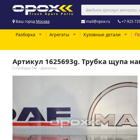
Ваш город
Москва
mail@opox.ru
+7 925 72
Разборка
Агрегаты
Кузовные детали
По
Артикул 1625693g. Трубка щупа н
Разборка DAF – Двигатель