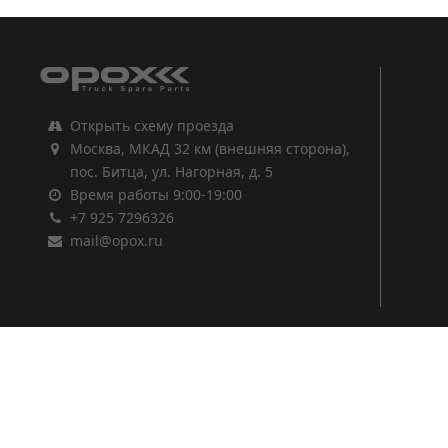
Открыть схему проезда
Москва, МКАД 32 км (внешняя сторона),
пос. Битца, ул. Нагорная, д. 5
Время работы 9:00-19:00
+7 925 7296326
mail@opox.ru