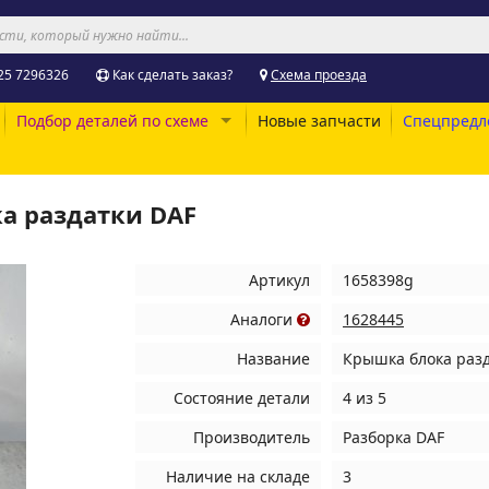
25 7296326
Как сделать заказ?
Схема проезда
Подбор деталей по схеме
Новые запчасти
Спецпредл
а раздатки DAF
Артикул
1658398g
Аналоги
1628445
Название
Крышка блока разд
Состояние детали
4 из 5
Производитель
Разборка DAF
Наличие на складе
3