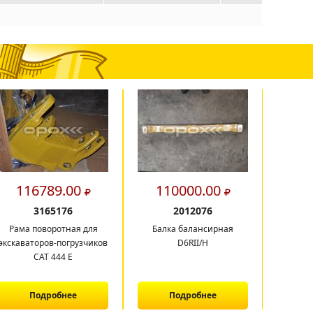
116789.00
110000.00
2
3165176
2012076
Рама поворотная для
Балка балансирная
экскаваторов-погрузчиков
D6RII/H
САТ 444 E
Подробнее
Подробнее